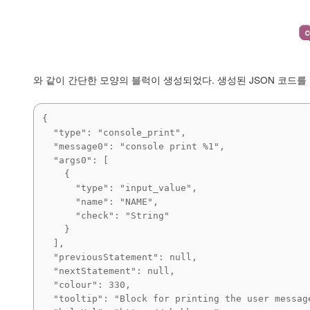
와 같이 간단한 모양의 블럭이 생성되었다. 생성된 JSON 코드를
{

  "type": "console_print",

  "message0": "console print %1",

  "args0": [

    {

      "type": "input_value",

      "name": "NAME",

      "check": "String"

    }

  ],

  "previousStatement": null,

  "nextStatement": null,

  "colour": 330,

  "tooltip": "Block for printing the user message",
