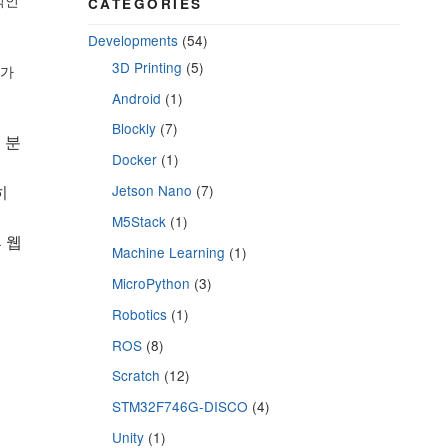
적인
CATEGORIES
Developments
(54)
3D Printing
(5)
제가
Android
(1)
Blockly
(7)
 분
Docker
(1)
히
Jetson Nano
(7)
M5Stack
(1)
 웹
Machine Learning
(1)
MicroPython
(3)
Robotics
(1)
ROS
(8)
Scratch
(12)
STM32F746G-DISCO
(4)
Unity
(1)