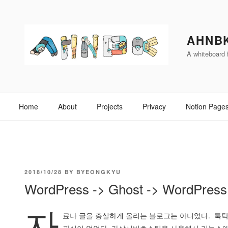
Skip
to
content
AHNB
A whiteboard f
Home
About
Projects
Privacy
Notion Page
POSTED
2018/10/28
BY
BYEONGKYU
WordPress -> Ghost -> WordPress
ON
자
료나 글을 충실하게 올리는 블로그는 아니었다. 툭탁