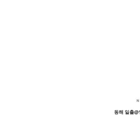
N
동해 일출@