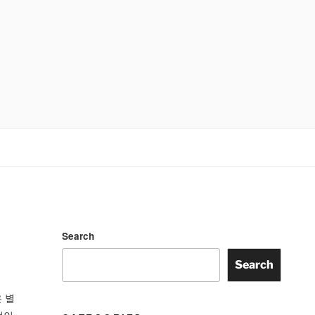
Search
Search
 별