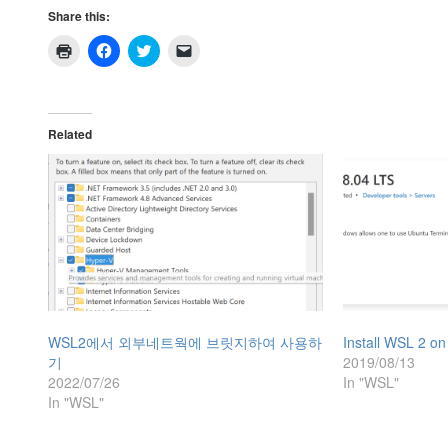
Share this:
C
C
C
C
l
l
l
l
i
i
i
i
c
c
c
c
k
k
k
k
t
t
t
t
o
o
o
o
Related
p
s
s
e
r
h
h
m
i
a
a
a
n
r
r
i
t
e
e
l
(
o
o
a
O
n
n
l
p
F
T
i
e
a
w
n
n
c
i
k
s
e
t
t
i
b
t
o
n
o
e
a
n
o
r
f
e
k
(
r
w
(
O
i
WSL2에서 외부네트웍에 브릿지하여 사용하
Install WSL 2 o
w
O
p
e
i
p
e
n
기
2019/08/13
n
e
n
d
2022/07/26
In "WSL"
d
n
s
(
o
s
i
O
In "WSL"
w
i
n
p
)
n
n
e
n
e
n