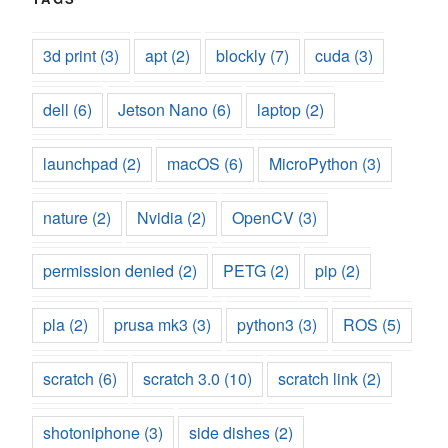
3d print
(3)
apt
(2)
blockly
(7)
cuda
(3)
dell
(6)
Jetson Nano
(6)
laptop
(2)
launchpad
(2)
macOS
(6)
MicroPython
(3)
nature
(2)
Nvidia
(2)
OpenCV
(3)
permission denied
(2)
PETG
(2)
pip
(2)
pla
(2)
prusa mk3
(3)
python3
(3)
ROS
(5)
scratch
(6)
scratch 3.0
(10)
scratch link
(2)
shotoniphone
(3)
side dishes
(2)