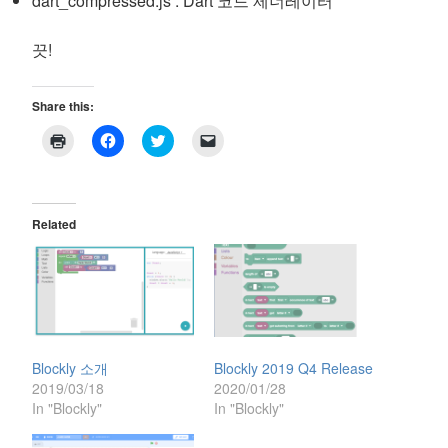
dart_compressed.js : Dart 코드 제너레이터
끗!
Share this:
C
C
C
C
l
l
l
l
i
i
i
i
c
c
c
c
k
k
k
k
t
t
t
t
o
o
o
o
Related
p
s
s
e
r
h
h
m
i
a
a
a
n
r
r
i
t
e
e
l
(
o
o
a
O
n
n
l
p
F
T
i
e
a
w
n
n
c
i
k
s
e
t
t
Blockly 소개
Blockly 2019 Q4 Release
i
b
t
o
n
o
e
a
2019/03/18
2020/01/28
n
o
r
f
In "Blockly"
In "Blockly"
e
k
(
r
w
(
O
i
w
O
p
e