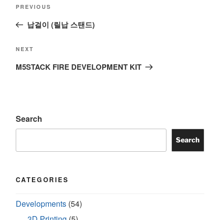
Previous
PREVIOUS
navigation
Post
납걸이 (릴납 스탠드)
Next
NEXT
Post
M5STACK FIRE DEVELOPMENT KIT
Search
Search
CATEGORIES
Developments
(54)
3D Printing
(5)