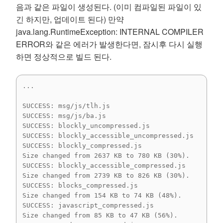
음과 같은 파일이 생성된다. (이미 컴파일된 파일이 있
긴 하지만, 업데이트 된다) 만약
java.lang.RuntimeException: INTERNAL COMPILER
ERROR와 같은 에러가 발생한다면, 잠시후 다시 실행
하면 정상적으로 빌드 된다.
...

SUCCESS: msg/js/tlh.js

SUCCESS: msg/js/ba.js

SUCCESS: blockly_uncompressed.js

SUCCESS: blockly_accessible_uncompressed.js

SUCCESS: blockly_compressed.js

Size changed from 2637 KB to 780 KB (30%).

SUCCESS: blockly_accessible_compressed.js

Size changed from 2739 KB to 826 KB (30%).

SUCCESS: blocks_compressed.js

Size changed from 154 KB to 74 KB (48%).

SUCCESS: javascript_compressed.js

Size changed from 85 KB to 47 KB (56%).
