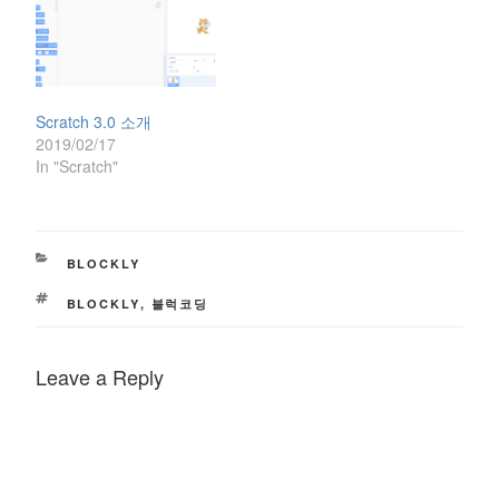
i
p
e
n
n
e
n
d
d
n
s
(
o
s
i
O
w
i
n
p
)
n
n
e
n
e
n
e
w
s
w
w
i
Scratch 3.0 소개
w
i
n
2019/02/17
i
n
n
n
d
e
In "Scratch"
d
o
w
o
w
w
w
)
i
)
n
d
o
w
CATEGORIES
BLOCKLY
)
TAGS
BLOCKLY
,
블럭코딩
Leave a Reply