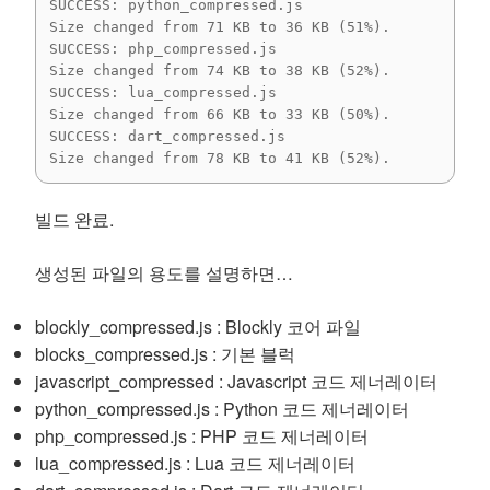
SUCCESS: python_compressed.js

Size changed from 71 KB to 36 KB (51%).

SUCCESS: php_compressed.js

Size changed from 74 KB to 38 KB (52%).

SUCCESS: lua_compressed.js

Size changed from 66 KB to 33 KB (50%).

SUCCESS: dart_compressed.js

Size changed from 78 KB to 41 KB (52%).
빌드 완료.
생성된 파일의 용도를 설명하면…
blockly_compressed.js : Blockly 코어 파일
blocks_compressed.js : 기본 블럭
javascript_compressed : Javascript 코드 제너레이터
python_compressed.js : Python 코드 제너레이터
php_compressed.js : PHP 코드 제너레이터
lua_compressed.js : Lua 코드 제너레이터