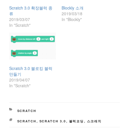
n
c
i
k
s
e
t
t
Scratch 3.0 확장블럭 종
Blockly 소개
i
b
t
o
n
o
e
a
류
2019/03/18
n
o
r
f
2019/03/07
In "Blockly"
e
k
(
r
w
(
O
i
In "Scratch"
w
O
p
e
i
p
e
n
n
e
n
d
d
n
s
(
o
s
i
O
w
i
n
p
)
n
n
e
n
e
n
e
w
s
w
w
i
w
i
n
Scratch 3.0 블로킹 블럭
i
n
n
n
d
e
만들기
d
o
w
2019/04/07
o
w
w
w
)
i
In "Scratch"
)
n
d
o
w
)
CATEGORIES
SCRATCH
TAGS
SCRATCH
,
SCRATCH 3.0
,
블럭코딩
,
스크래치