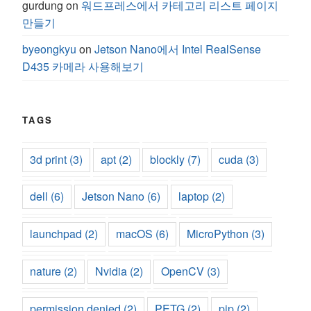
gurdung
on
워드프레스에서 카테고리 리스트 페이지
만들기
byeongkyu
on
Jetson Nano에서 Intel RealSense
D435 카메라 사용해보기
TAGS
3d print
(3)
apt
(2)
blockly
(7)
cuda
(3)
dell
(6)
Jetson Nano
(6)
laptop
(2)
launchpad
(2)
macOS
(6)
MicroPython
(3)
nature
(2)
Nvidia
(2)
OpenCV
(3)
permission denied
(2)
PETG
(2)
pip
(2)