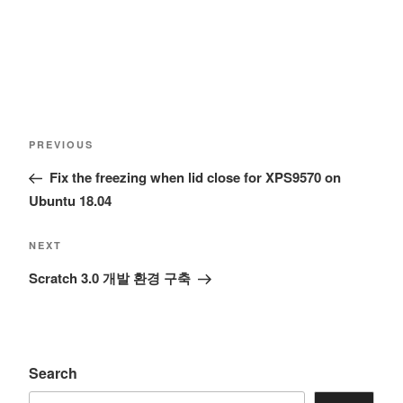
Post
Previous
PREVIOUS
navigation
Post
Fix the freezing when lid close for XPS9570 on
Ubuntu 18.04
Next
NEXT
Post
Scratch 3.0 개발 환경 구축
Search