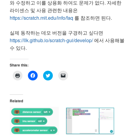
와 수정하고 이를 상용화 하여도 문제가 없다. 자세한
라이센스 및 사용 관련한 내용은
https://scratch.mit.edu/info/faq
를 참조하면 된다.
실제 동작하는 데모 버전을 구경하고 싶다면
https://llk.github.io/scratch-gui/develop/
에서 사용해볼
수 있다.
Share this:
C
C
C
C
l
l
l
l
i
i
i
i
c
c
c
c
k
k
k
k
t
t
t
t
o
o
o
o
Related
p
s
s
e
r
h
h
m
i
a
a
a
n
r
r
i
t
e
e
l
(
o
o
a
O
n
n
l
p
F
T
i
e
a
w
n