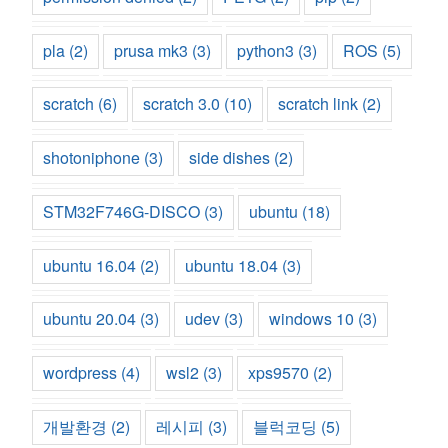
pla
(2)
prusa mk3
(3)
python3
(3)
ROS
(5)
scratch
(6)
scratch 3.0
(10)
scratch link
(2)
shotoniphone
(3)
side dishes
(2)
STM32F746G-DISCO
(3)
ubuntu
(18)
ubuntu 16.04
(2)
ubuntu 18.04
(3)
ubuntu 20.04
(3)
udev
(3)
windows 10
(3)
wordpress
(4)
wsl2
(3)
xps9570
(2)
개발환경
(2)
레시피
(3)
블럭코딩
(5)