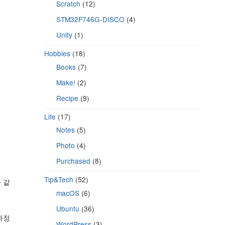
Scratch
(12)
STM32F746G-DISCO
(4)
Unity
(1)
Hobbies
(18)
Books
(7)
Make!
(2)
Recipe
(9)
Life
(17)
Notes
(5)
Photo
(4)
Purchased
(8)
Tip&Tech
(52)
 같
macOS
(6)
Ubuntu
(36)
과정
WordPress
(3)