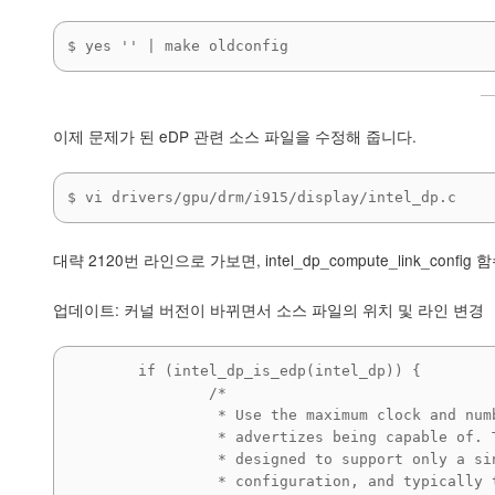
$ yes '' | make oldconfig
이제 문제가 된 eDP 관련 소스 파일을 수정해 줍니다.
$ vi drivers/gpu/drm/i915/display/intel_dp.c
대략 2120번 라인으로 가보면, intel_dp_compute_link_con
업데이트: 커널 버전이 바뀌면서 소스 파일의 위치 및 라인 변경
        if (intel_dp_is_edp(intel_dp)) {

		/*

		 * Use the maximum clock and number of lanes the eDP panel

		 * advertizes being capable of. The panels are generally

		 * designed to support only a single clock and lane

		 * configuration, and typically these values correspond to the
