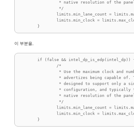
		 * native resolution of the panel.

		 */

		limits.min_lane_count = limits.max_lane_count;

		limits.min_clock = limits.max_clock;

	}
이 부분을,
        if (false && intel_dp_is_edp(intel_dp)) {

		/*

		 * Use the maximum clock and number of lanes the eDP panel

		 * advertizes being capable of. The panels are generally

		 * designed to support only a single clock and lane

		 * configuration, and typically these values correspond to the

		 * native resolution of the panel.

		 */

		limits.min_lane_count = limits.max_lane_count;

		limits.min_clock = limits.max_clock;

	}