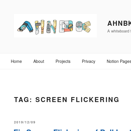
Skip
to
content
AHNB
A whiteboard f
Home
About
Projects
Privacy
Notion Page
TAG:
SCREEN FLICKERING
POSTED
2019/12/09
ON