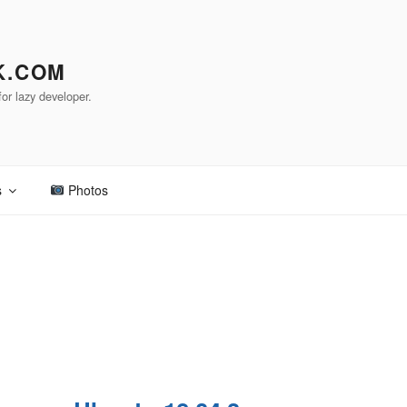
K.COM
or lazy developer.
s
Photos