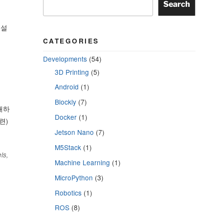
Search
 설
CATEGORIES
Developments
(54)
3D Printing
(5)
Android
(1)
Blockly
(7)
매하
Docker
(1)
련)
Jetson Nano
(7)
M5Stack
(1)
ls,
Machine Learning
(1)
MicroPython
(3)
Robotics
(1)
ROS
(8)