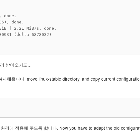
 done.

5), done.

iB | 2.21 MiB/s, done.

0931 (delta 6878032)

빨리 받아오기도…
ove linux-stable directory, and copy current configuration
적용해 주도록 합니다. Now you have to adapt the old configurat