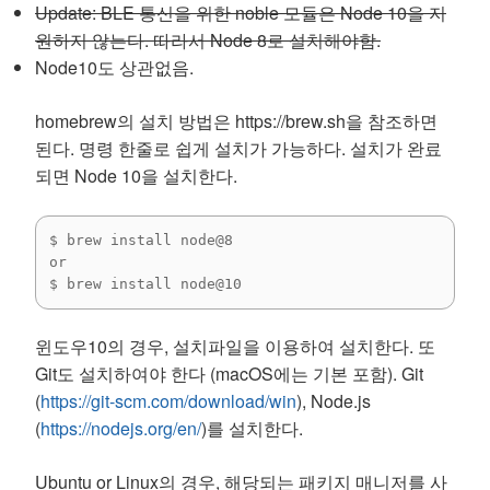
i
p
e
n
Update: BLE 통신을 위한 noble 모듈은 Node 10을 지
n
e
n
d
d
n
s
(
원하지 않는다. 따라서 Node 8로 설치해야함.
o
s
i
O
w
i
n
p
Node10도 상관없음.
)
n
n
e
n
e
n
e
w
s
homebrew의 설치 방법은 https://brew.sh을 참조하면
w
w
i
w
i
n
된다. 명령 한줄로 쉽게 설치가 가능하다. 설치가 완료
i
n
n
n
d
e
되면 Node 10을 설치한다.
d
o
w
o
w
w
w
)
i
)
n
d
$ brew install node@8

o
w
or

)
$ brew install node@10
윈도우10의 경우, 설치파일을 이용하여 설치한다. 또
Git도 설치하여야 한다 (macOS에는 기본 포함). Git
(
https://git-scm.com/download/win
), Node.js
(
https://nodejs.org/en/
)를 설치한다.
Ubuntu or Linux의 경우, 해당되는 패키지 매니저를 사