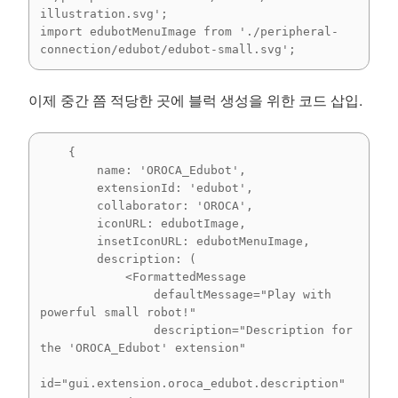
illustration.svg';

import edubotMenuImage from './peripheral-
connection/edubot/edubot-small.svg';
이제 중간 쯤 적당한 곳에 블럭 생성을 위한 코드 삽입.
    {

        name: 'OROCA_Edubot',

        extensionId: 'edubot',

        collaborator: 'OROCA',

        iconURL: edubotImage,

        insetIconURL: edubotMenuImage,

        description: (

            <FormattedMessage

                defaultMessage="Play with 
powerful small robot!"

                description="Description for 
the 'OROCA_Edubot' extension"

id="gui.extension.oroca_edubot.description"
