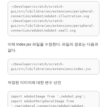
~/Developer/scratch/scratch-
gui/src/lib/libraries/extensions/peripheral-
connection/edubot/edubot-illustration.svg

~/Developer/scratch/scratch-
gui/src/lib/libraries/extensions/peripheral-
connection/edubot/edubot-small.svg
이제 index.jsx 파일을 수정한다. 파일의 경로는 다음과
같다.
~/Developer/scratch/scratch-
gui/src/lib/libraries/extensions/index.jsx
저장된 이미지에 대한 변수 선언
import edubotImage from './edubot.png';

import edubotPeripheralImage from 
'./peripheral-connection/edubot/edubot-