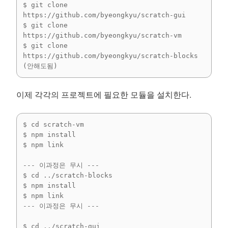
$ git clone 
https://github.com/byeongkyu/scratch-gui

$ git clone 
https://github.com/byeongkyu/scratch-vm

$ git clone 
https://github.com/byeongkyu/scratch-blocks 
(안해도됨)
이제 각각의 프로젝트에 필요한 모듈을 설치한다.
$ cd scratch-vm

$ npm install

$ npm link

--- 이과정은 무시 ---

$ cd ../scratch-blocks

$ npm install

$ npm link

--- 이과정은 무시 ---

$ cd ../scratch-gui
