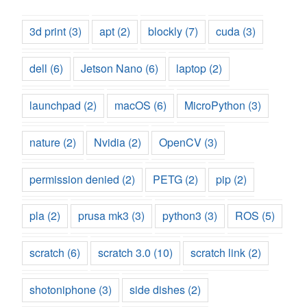
3d print
(3)
apt
(2)
blockly
(7)
cuda
(3)
dell
(6)
Jetson Nano
(6)
laptop
(2)
launchpad
(2)
macOS
(6)
MicroPython
(3)
nature
(2)
Nvidia
(2)
OpenCV
(3)
permission denied
(2)
PETG
(2)
pip
(2)
pla
(2)
prusa mk3
(3)
python3
(3)
ROS
(5)
scratch
(6)
scratch 3.0
(10)
scratch link
(2)
shotoniphone
(3)
side dishes
(2)