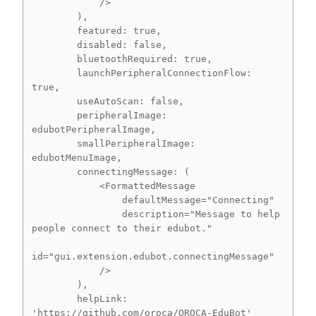
            />

        ),

        featured: true,

        disabled: false,

        bluetoothRequired: true,

        launchPeripheralConnectionFlow: 
true,

        useAutoScan: false,

        peripheralImage: 
edubotPeripheralImage,

        smallPeripheralImage: 
edubotMenuImage,

        connectingMessage: (

            <FormattedMessage

                defaultMessage="Connecting"

                description="Message to help 
people connect to their edubot."

id="gui.extension.edubot.connectingMessage"

            />

        ),

        helpLink: 
'https://github.com/oroca/OROCA-EduBot'
