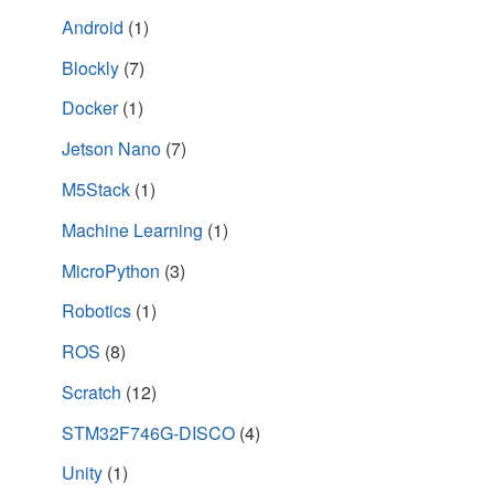
d
n
s
(
Android
(1)
o
s
i
O
w
i
n
p
)
n
n
e
Blockly
(7)
n
e
n
e
w
s
w
w
i
Docker
(1)
w
i
n
i
n
n
n
d
e
Jetson Nano
(7)
d
o
w
o
w
w
w
)
i
M5Stack
(1)
)
n
d
Machine Learning
(1)
o
w
)
MicroPython
(3)
Robotics
(1)
ROS
(8)
Scratch
(12)
STM32F746G-DISCO
(4)
Unity
(1)