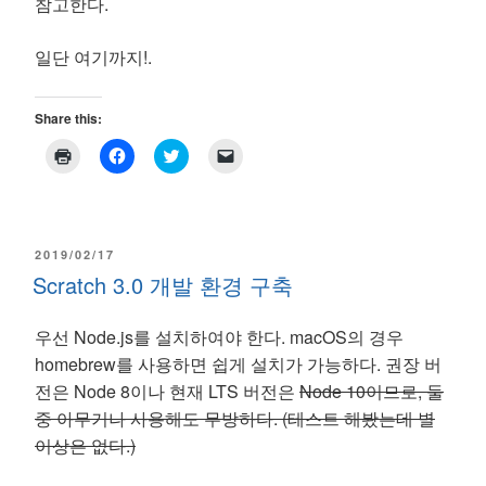
참고한다.
일단 여기까지!.
Share this:
C
C
C
C
l
l
l
l
i
i
i
i
c
c
c
c
k
k
k
k
t
t
t
t
o
o
o
o
p
s
s
e
POSTED
2019/02/17
r
h
h
m
Scratch 3.0 개발 환경 구축
i
a
a
a
ON
n
r
r
i
t
e
e
l
(
o
o
a
우선 Node.js를 설치하여야 한다. macOS의 경우
O
n
n
l
p
F
T
i
homebrew를 사용하면 쉽게 설치가 가능하다. 권장 버
e
a
w
n
n
c
i
k
전은 Node 8이나 현재 LTS 버전은
Node 10이므로, 둘
s
e
t
t
i
b
t
o
중 아무거나 사용해도 무방하다. (테스트 해봤는데 별
n
o
e
a
n
o
r
f
이상은 없다.)
e
k
(
r
w
(
O
i
w
O
p
e