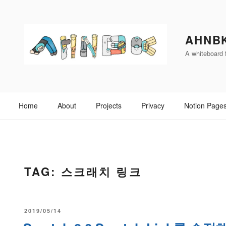
Skip
to
content
AHNB
A whiteboard f
Home
About
Projects
Privacy
Notion Page
TAG:
스크래치 링크
POSTED
2019/05/14
ON