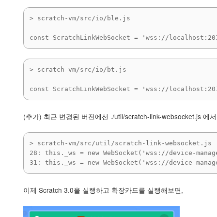
> scratch-vm/src/io/ble.js

const ScratchLinkWebSocket = 'wss://localhost:20
> scratch-vm/src/io/bt.js

const ScratchLinkWebSocket = 'wss://localhost:20
(추가) 최근 변경된 버전에선 ./util/scratch-link-websock
> scratch-vm/src/util/scratch-link-websocket.js

28: this._ws = new WebSocket('wss://device-manag
31: this._ws = new WebSocket('wss://device-manag
이제 Scratch 3.0을 실행하고 확장카드를 실행해보면,