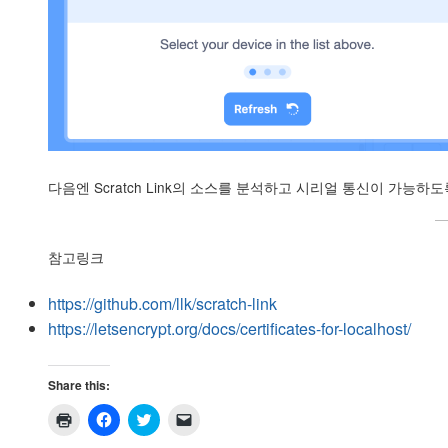
다음엔 Scratch Link의 소스를 분석하고 시리얼 통신이 가능
참고링크
https://github.com/llk/scratch-link
https://letsencrypt.org/docs/certificates-for-localhost/
Share this:
C
C
C
C
l
l
l
l
i
i
i
i