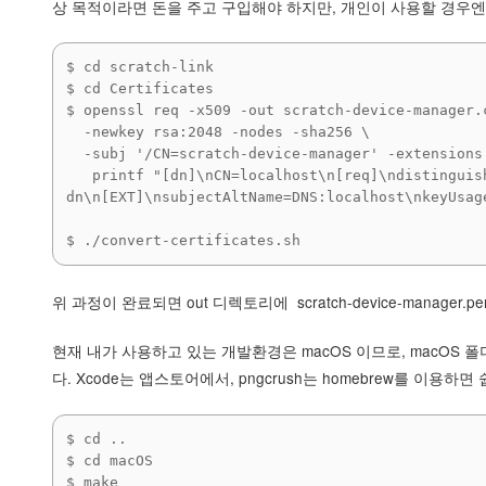
상 목적이라면 돈을 주고 구입해야 하지만, 개인이 사용할 경우엔
$ cd scratch-link

$ cd Certificates

$ openssl req -x509 -out scratch-device-manager.
  -newkey rsa:2048 -nodes -sha256 \

  -subj '/CN=scratch-device-manager' -extensions EXT -config <( \

   printf "[dn]\nCN=localhost\n[req]\ndistinguished_name = 
dn\n[EXT]\nsubjectAltName=DNS:localhost\nkeyUsag
$ ./convert-certificates.sh
위 과정이 완료되면 out 디렉토리에 scratch-device-manager.pem,
현재 내가 사용하고 있는 개발환경은 macOS 이므로, macOS 폴더
다. Xcode는 앱스토어에서, pngcrush는 homebrew를 이용하면
$ cd ..

$ cd macOS

$ make