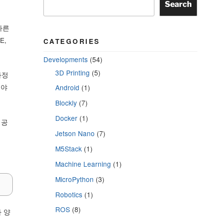
Search
 다른
E,
CATEGORIES
Developments
(54)
3D Printing
(5)
과정
해야
Android
(1)
Blockly
(7)
Docker
(1)
제공
Jetson Nano
(7)
M5Stack
(1)
Machine Learning
(1)
MicroPython
(3)
Robotics
(1)
ROS
(8)
 양